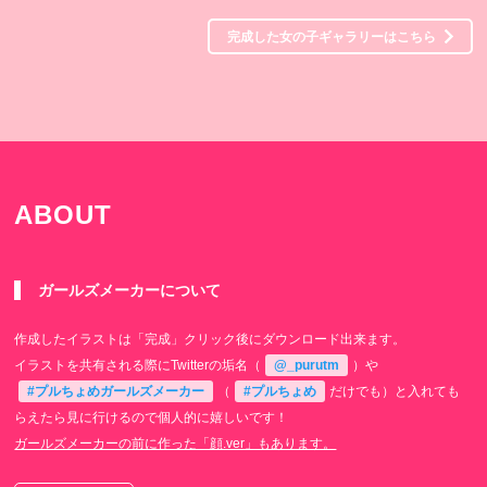
完成した女の子ギャラリーはこちら
ABOUT
ガールズメーカーについて
作成したイラストは「完成」クリック後にダウンロード出来ます。
イラストを共有される際にTwitterの垢名（
@_purutm
）や
#プルちょめガールズメーカー
（
#プルちょめ
だけでも）と入れても
らえたら見に行けるので個人的に嬉しいです！
ガールズメーカーの前に作った「顔.ver」もあります。