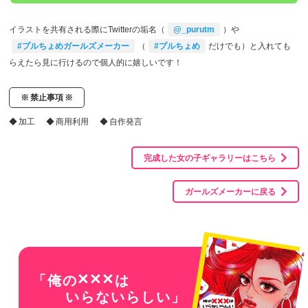
イラストを共有される際にTwitterの垢名（
@_purutm
）や
#プルちょめガールズメーカー
（
#プルちょめ
だけでも）と入れても
らえたら見に行けるので個人的に嬉しいです！
禁止事項
加工
商用利用
自作発言
完成した女の子ギャラリーはこちら
ガールズメーカーに戻る
×××
「俺の
は
いらないらしい」