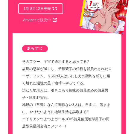
1巻 8月12日発売 ❣❣
Amazonで販売中
あらすじ
そのフツー、宇宙で通用すると思ってる?
故郷の惑星が滅亡し、子孫繁栄の任務を背負わされたロ
ーザ、フレム、リズの3人はいにしえの契約を頼りに遠
く離れた辺境の星・地球へやってくる。
訪ねた地球人は、引きこもり気味の偏見強めの偏屈男
子・陰地野実莉。
地球の《常識》なんて関係ない3人は、自由に、気まま
に、やりたいように地球生活を謳歌する!!
エイリアンつよつよガールズVS偏見偏屈地球男子の同
居型異星間交流コメディー!